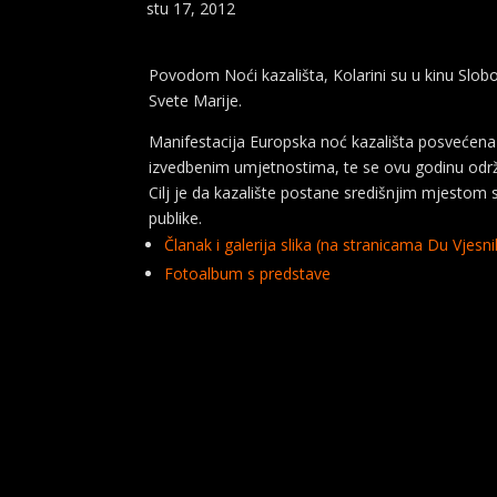
stu 17, 2012
Povodom Noći kazališta, Kolarini su u kinu Slobo
Svete Marije.
Manifestacija Europska noć kazališta posvećena 
izvedbenim umjetnostima, te se ovu godinu odr
Cilj je da kazalište postane središnjim mjestom 
publike.
Članak i galerija slika (na stranicama Du Vjesni
Fotoalbum s predstave